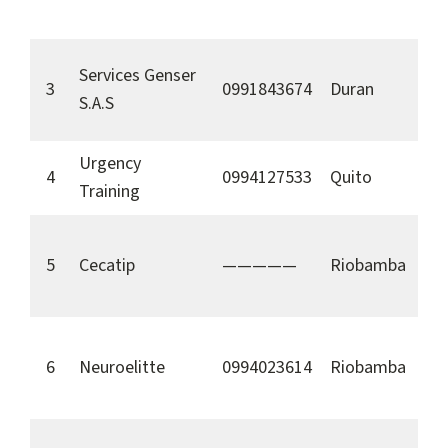
Services Genser
3
0991843674
Duran
S.A.S
Urgency
4
0994127533
Quito
Training
5
Cecatip
—————
Riobamba
6
Neuroelitte
0994023614
Riobamba