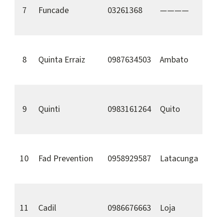
7
Funcade
03261368
————
8
Quinta Erraiz
0987634503
Ambato
9
Quinti
0983161264
Quito
10
Fad Prevention
0958929587
Latacunga
11
Cadil
0986676663
Loja