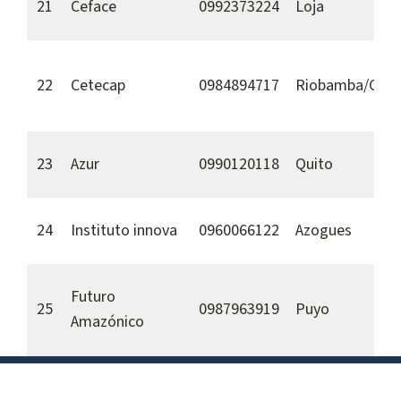
21
Ceface
0992373224
Loja
22
Cetecap
0984894717
Riobamba/Conc
23
Azur
0990120118
Quito
24
Instituto innova
0960066122
Azogues
Futuro
25
0987963919
Puyo
Amazónico